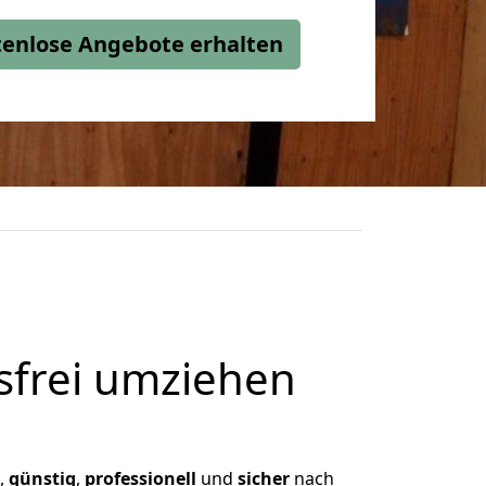
stenlose Angebote erhalten
frei umziehen
n,
günstig
,
professionell
und
sicher
nach