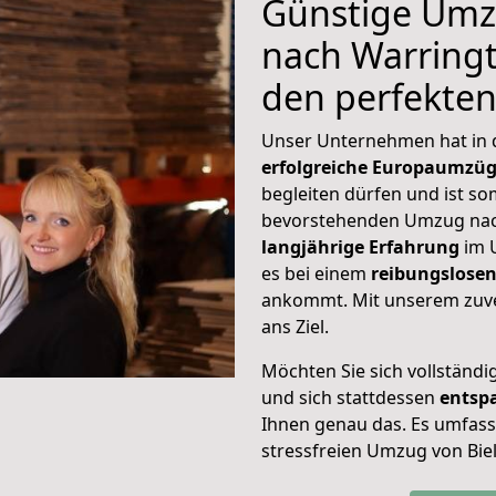
Günstige Umzü
nach Warringt
den perfekte
Unser Unternehmen hat in
erfolgreiche Europaumzü
begleiten dürfen und ist so
bevorstehenden Umzug nac
langjährige Erfahrung
im 
es bei einem
reibungslosen
ankommt. Mit unserem zuve
ans Ziel.
Möchten Sie sich vollständ
und sich stattdessen
entsp
Ihnen genau das. Es umfasst 
stressfreien Umzug von Bie