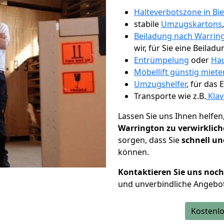
Halteverbotszone in Bie
stabile
Umzugskartons
Beiladung nach Warrin
wir, für Sie eine Beiladu
Entrümpelung
oder
Hau
Möbellift günstig mieten
Umzugshelfer
, für das
Transporte wie z.B.
Klav
Lassen Sie uns Ihnen helfen
Warrington zu verwirklic
sorgen, dass Sie
schnell un
können.
Kontaktieren Sie uns noc
und unverbindliche Angebo
Kostenlo