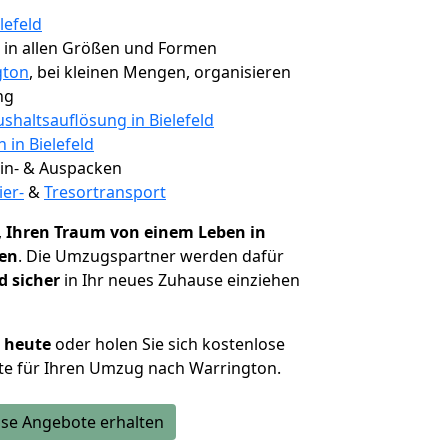
lefeld
, in allen Größen und Formen
gton
, bei kleinen Mengen, organisieren
ng
shaltsauflösung in Bielefeld
 in Bielefeld
 Ein- & Auspacken
ier-
&
Tresortransport
,
Ihren Traum von einem Leben in
hen
. Die Umzugspartner werden dafür
d sicher
in Ihr neues Zuhause einziehen
h heute
oder holen Sie sich kostenlose
te für Ihren Umzug nach Warrington.
se Angebote erhalten