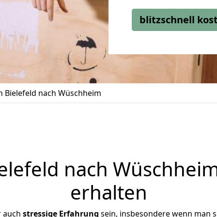
blitzschnell ko
 Bielefeld nach Wüschheim
lefeld nach Wüschheim
erhalten
r auch
stressige
Erfahrung
sein, insbesondere wenn man si