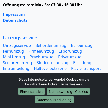
Öffnungszeiten:
Mo - Sa: 07:30 - 16:30 Uhr
Impressum
Datenschutz
Umzugsservice
Umzugsservice
Behördenumzug
Büroumzug
Fernumzug
Firmenumzug
Laborumzug
Mini Umzug
Praxisumzug
Privatumzug
Seniorenumzug
Studentenumzug
Beiladung
Entrümpelung
Halteverbotszone
Klaviertransport
Möbellift
Haushaltsauflösung
Möbeltaxi
Diese Internetseite verwendet Cookies um die
Möbelmitfahrzentrale
Umzugskartons
Benutzerfreundlichkeit zu verbessern.
Einverstanden
Nur notwendige Cookies
Datenschutzerklärung