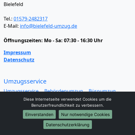
Bielefeld
Tel.:
01579-2482317
E-Mail:
info@bielefeld-umzug.de
Öffnungszeiten:
Mo - Sa: 07:30 - 16:30 Uhr
Impressum
Datenschutz
Umzugsservice
Umzugsservice
Behördenumzug
Büroumzug
Fernumzug
Firmenumzug
Laborumzug
Diese Internetseite verwendet Cookies um die
Mini Umzug
Praxisumzug
Privatumzug
Benutzerfreundlichkeit zu verbessern.
Seniorenumzug
Studentenumzug
Beiladung
Einverstanden
Nur notwendige Cookies
Entrümpelung
Halteverbotszone
Klaviertransport
Datenschutzerklärung
Möbellift
Haushaltsauflösung
Möbeltaxi
Möbelmitfahrzentrale
Umzugskartons