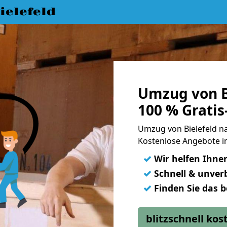
elefeld
Umzug von B
100 % Grati
Umzug von Bielefeld n
Kostenlose Angebote i
✓
Wir helfen Ihne
✓
Schnell & unverb
✓
Finden Sie das 
blitzschnell ko