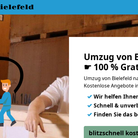
elefeld
Umzug von B
☛ 100 % Gra
Umzug von Bielefeld n
Kostenlose Angebote i
✓
Wir helfen Ihne
✓
Schnell & unverb
✓
Finden Sie das 
blitzschnell ko