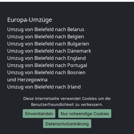
Europa-Umzüge
Umzug von Bielefeld nach Belarus
Umzug von Bielefeld nach Belgien
Umzug von Bielefeld nach Bulgarien
Umzug von Bielefeld nach Dänemark
Umzug von Bielefeld nach England
Umzug von Bielefeld nach Portugal
Umzug von Bielefeld nach Bosnien
und Herzegowina
Umzug von Bielefeld nach Irland
Umzug von Bielefeld nach Lettland
Diese Internetseite verwendet Cookies um die
Umzug von Bielefeld nach Zypern
Benutzerfreundlichkeit zu verbessern.
Umzug von Bielefeld nach Kroatien
Einverstanden
Nur notwendige Cookies
Umzug von Bielefeld nach Estland
Umzug von Bielefeld nach Finnland
Datenschutzerklärung
Umzug von Bielefeld nach Frankreich