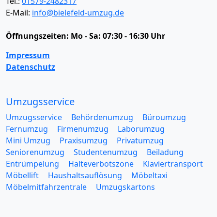
Tel.:
01579-2482317
E-Mail:
info@bielefeld-umzug.de
Öffnungszeiten:
Mo - Sa: 07:30 - 16:30 Uhr
Impressum
Datenschutz
Umzugsservice
Umzugsservice
Behördenumzug
Büroumzug
Fernumzug
Firmenumzug
Laborumzug
Mini Umzug
Praxisumzug
Privatumzug
Seniorenumzug
Studentenumzug
Beiladung
Entrümpelung
Halteverbotszone
Klaviertransport
Möbellift
Haushaltsauflösung
Möbeltaxi
Möbelmitfahrzentrale
Umzugskartons